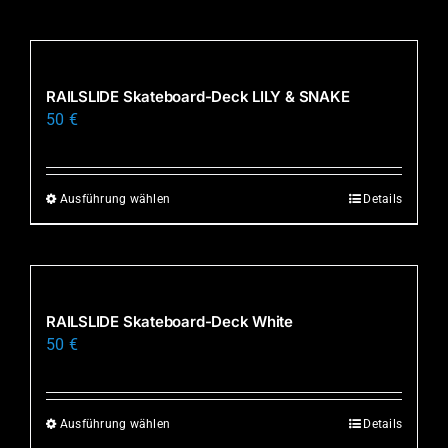
Produkt
weist
mehrere
Varianten
RAILSLIDE Skateboard-Deck LILY & SNAKE
auf.
50
€
Die
Optionen
können
Ausführung wählen
Details
Dieses
auf
Produkt
der
weist
Produktseite
mehrere
gewählt
Varianten
RAILSLIDE Skateboard-Deck White
werden
auf.
50
€
Die
Optionen
können
Ausführung wählen
Details
Dieses
auf