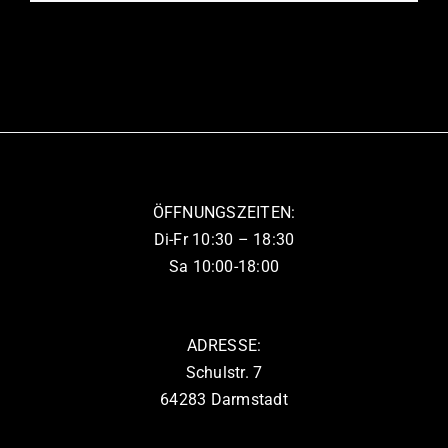
Produkt
der
weist
Produktseite
mehrere
gewählt
Varianten
werden
auf.
Die
Optionen
können
ÖFFNUNGSZEITEN:
auf
Di-Fr 10:30 – 18:30
der
Sa 10:00-18:00
Produktseite
gewählt
werden
ADRESSE:
Schulstr. 7
64283 Darmstadt