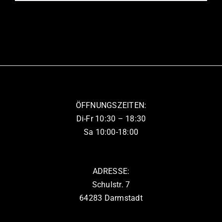
Produkt
der
weist
Produktseite
mehrere
gewählt
Varianten
werden
auf.
Die
Optionen
können
ÖFFNUNGSZEITEN:
auf
Di-Fr 10:30 – 18:30
der
Sa 10:00-18:00
Produktseite
gewählt
werden
ADRESSE:
Schulstr. 7
64283 Darmstadt