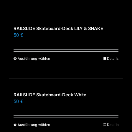
Produkt
weist
mehrere
Varianten
RAILSLIDE Skateboard-Deck LILY & SNAKE
auf.
50
€
Die
Optionen
können
Ausführung wählen
Details
Dieses
auf
Produkt
der
weist
Produktseite
mehrere
gewählt
Varianten
RAILSLIDE Skateboard-Deck White
werden
auf.
50
€
Die
Optionen
können
Ausführung wählen
Details
Dieses
auf