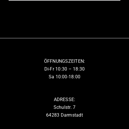
Produkt
der
weist
Produktseite
mehrere
gewählt
Varianten
werden
auf.
Die
Optionen
können
ÖFFNUNGSZEITEN:
auf
Di-Fr 10:30 – 18:30
der
Sa 10:00-18:00
Produktseite
gewählt
werden
ADRESSE:
Schulstr. 7
64283 Darmstadt