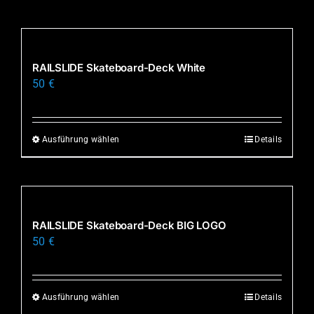
Produkt
weist
mehrere
Varianten
RAILSLIDE Skateboard-Deck White
auf.
50
€
Die
Optionen
können
Ausführung wählen
Details
Dieses
auf
Produkt
der
weist
Produktseite
mehrere
gewählt
Varianten
RAILSLIDE Skateboard-Deck BIG LOGO
werden
auf.
50
€
Die
Optionen
können
Ausführung wählen
Details
Dieses
auf