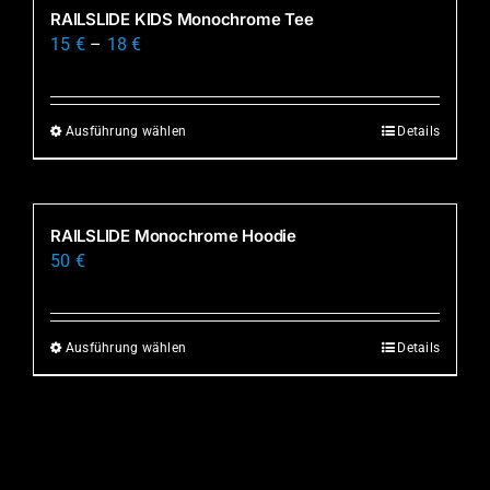
mehrere
RAILSLIDE KIDS Monochrome Tee
Produktseite
Varianten
15
€
–
18
€
gewählt
auf.
werden
Die
Optionen
Ausführung wählen
Details
Dieses
können
Produkt
auf
weist
der
mehrere
RAILSLIDE Monochrome Hoodie
Produktseite
Varianten
50
€
gewählt
auf.
werden
Die
Optionen
Ausführung wählen
Details
Dieses
können
Produkt
auf
weist
der
mehrere
Produktseite
Varianten
gewählt