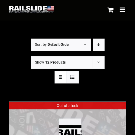
Skip
to
content
Sort by
Default Order
Show
12 Products
Out of stock