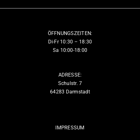
auf.
werden
Die
Optionen
können
ÖFFNUNGSZEITEN:
auf
Di-Fr 10:30 – 18:30
der
Sa 10:00-18:00
Produktseite
gewählt
werden
ADRESSE:
Schulstr. 7
64283 Darmstadt
IMPRESSUM