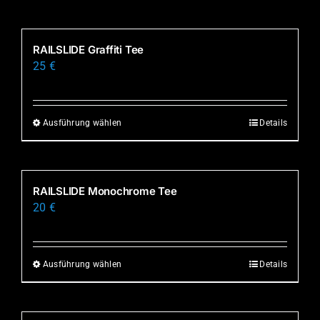
RAILSLIDE Graffiti Tee
25
€
Ausführung wählen
Details
Dieses
Produkt
weist
mehrere
RAILSLIDE Monochrome Tee
Varianten
20
€
auf.
Die
Optionen
Ausführung wählen
Details
Dieses
können
Produkt
auf
weist
der