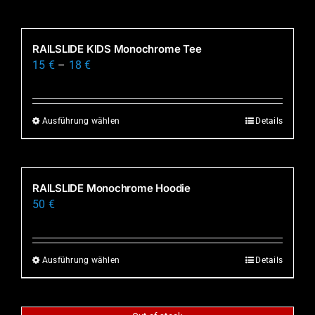
Produkt
weist
mehrere
RAILSLIDE KIDS Monochrome Tee
Varianten
15
€
–
18
€
auf.
Die
Optionen
Ausführung wählen
Details
Dieses
können
Produkt
auf
weist
der
mehrere
RAILSLIDE Monochrome Hoodie
Produktseite
Varianten
50
€
gewählt
auf.
werden
Die
Optionen
Ausführung wählen
Details
Dieses
können
Produkt
auf
weist
der