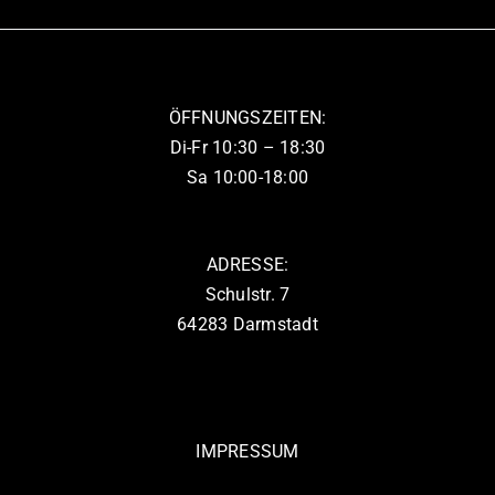
auf.
Die
Optionen
können
ÖFFNUNGSZEITEN:
auf
Di-Fr 10:30 – 18:30
der
Sa 10:00-18:00
Produktseite
gewählt
werden
ADRESSE:
Schulstr. 7
64283 Darmstadt
IMPRESSUM