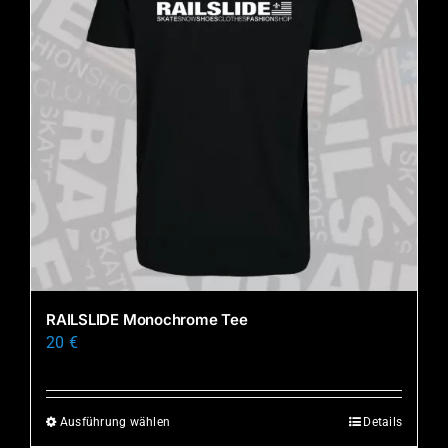
RAILSLIDE Monochrome Tee
20
€
Ausführung wählen
Details
Dieses