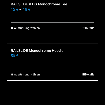
mehrere
RAILSLIDE KIDS Monochrome Tee
Produktseite
Varianten
15
€
–
18
€
gewählt
auf.
werden
Die
Optionen
Ausführung wählen
Details
Dieses
können
Produkt
auf
weist
der
mehrere
RAILSLIDE Monochrome Hoodie
Produktseite
Varianten
50
€
gewählt
auf.
werden
Die
Optionen
Ausführung wählen
Details
Dieses
können
Produkt
auf
weist
der
mehrere
Produktseite
Varianten
gewählt