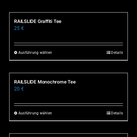
RAILSLIDE Graffiti Tee
25
€
Ausführung wählen
Details
Dieses
Produkt
weist
mehrere
RAILSLIDE Monochrome Tee
Varianten
20
€
auf.
Die
Optionen
Ausführung wählen
Details
Dieses
können
Produkt
auf
weist
der