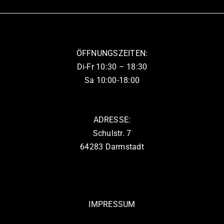
auf.
werden
Die
Optionen
können
ÖFFNUNGSZEITEN:
auf
Di-Fr 10:30 – 18:30
der
Sa 10:00-18:00
Produktseite
gewählt
werden
ADRESSE:
Schulstr. 7
64283 Darmstadt
IMPRESSUM