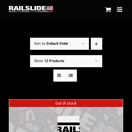
Skip
to
content
Sort by
Default Order
Show
12 Products
Out of stock