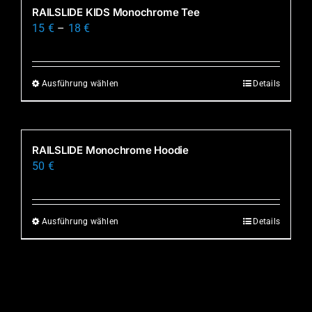
mehrere
RAILSLIDE KIDS Monochrome Tee
Produktseite
Varianten
15
€
–
18
€
gewählt
auf.
werden
Die
Optionen
Ausführung wählen
Details
Dieses
können
Produkt
auf
weist
der
mehrere
RAILSLIDE Monochrome Hoodie
Produktseite
Varianten
50
€
gewählt
auf.
werden
Die
Optionen
Ausführung wählen
Details
Dieses
können
Produkt
auf
weist
der
mehrere
Produktseite
Varianten
gewählt