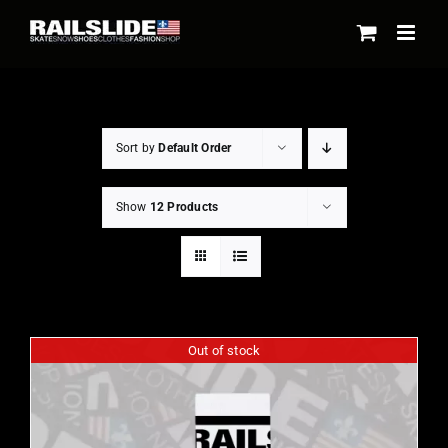
Skip
to
content
Sort by
Default Order
Show
12 Products
Out of stock