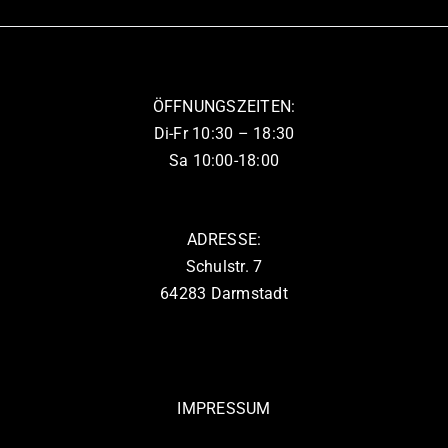
auf.
werden
Die
Optionen
können
ÖFFNUNGSZEITEN:
auf
Di-Fr 10:30 – 18:30
der
Sa 10:00-18:00
Produktseite
gewählt
werden
ADRESSE:
Schulstr. 7
64283 Darmstadt
IMPRESSUM