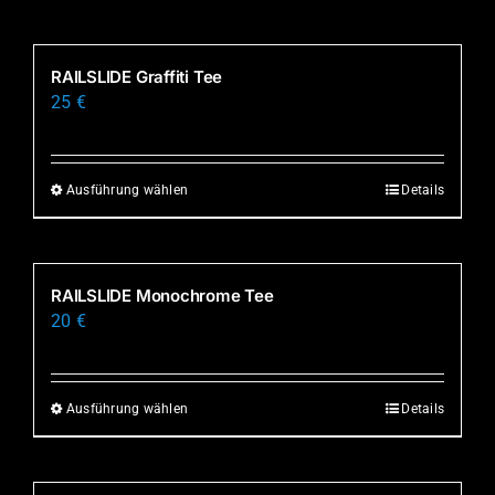
RAILSLIDE Graffiti Tee
25
€
Ausführung wählen
Details
Dieses
Produkt
weist
mehrere
RAILSLIDE Monochrome Tee
Varianten
20
€
auf.
Die
Optionen
Ausführung wählen
Details
Dieses
können
Produkt
auf
weist
der