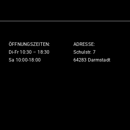
weist
mehrere
Varianten
auf.
Die
ÖFFNUNGSZEITEN:
ADRESSE:
Optionen
Di-Fr 10:30 – 18:30
Schulstr. 7
können
Sa 10:00-18:00
64283 Darmstadt
auf
der
Produktseite
gewählt
werden