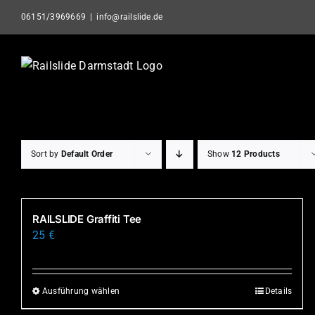
Skip
06151/3969669
|
info@railslide.de
to
content
Sort by
Default Order
Show
12 Products
RAILSLIDE Graffiti Tee
25
€
Ausführung wählen
Details
Dieses
Produkt