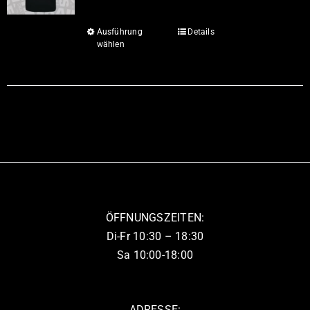
Ausführung
Details
Dieses
wählen
Produkt
weist
mehrere
Varianten
auf.
Die
Optionen
können
auf
ÖFFNUNGSZEITEN:
der
Di-Fr 10:30 – 18:30
Produktseite
Sa 10:00-18:00
gewählt
werden
ADRESSE: