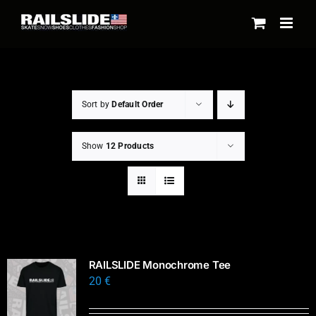
Skip
to
content
Sort by
Default Order
Show
12 Products
RAILSLIDE Monochrome Tee
20
€