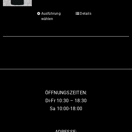
Ausführung
Details
Dieses
wählen
Produkt
weist
mehrere
Varianten
auf.
Die
Optionen
können
auf
ÖFFNUNGSZEITEN:
der
Di-Fr 10:30 – 18:30
Produktseite
Sa 10:00-18:00
gewählt
werden
ADRESSE: