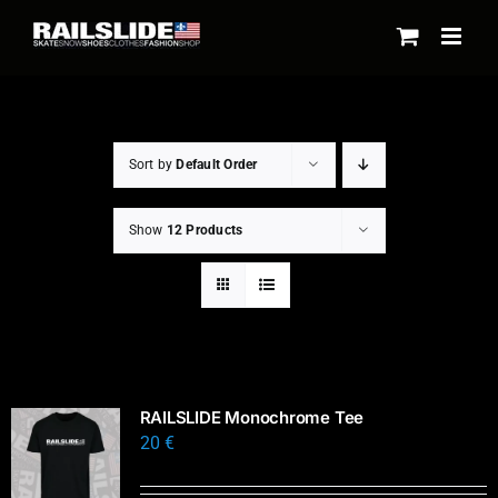
Skip
to
content
Sort by
Default Order
Show
12 Products
RAILSLIDE Monochrome Tee
20
€