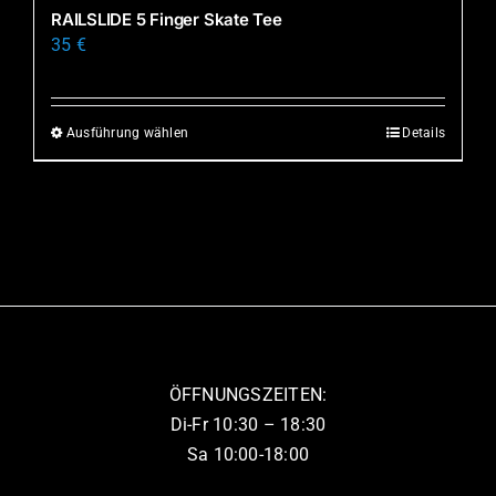
mehrere
RAILSLIDE 5 Finger Skate Tee
Produktseite
Varianten
35
€
gewählt
auf.
werden
Die
Optionen
Ausführung wählen
Details
Dieses
können
Produkt
auf
weist
der
mehrere
Produktseite
Varianten
gewählt
auf.
werden
Die
Optionen
können
ÖFFNUNGSZEITEN:
auf
Di-Fr 10:30 – 18:30
der
Sa 10:00-18:00
Produktseite
gewählt