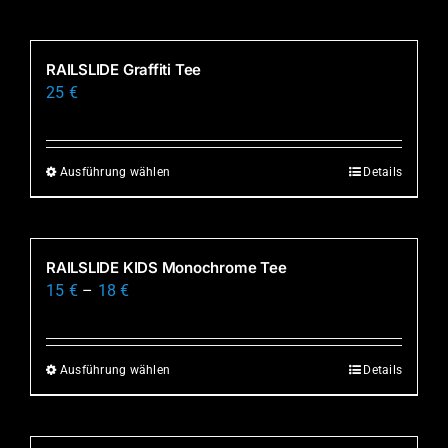
Produkt
weist
mehrere
RAILSLIDE Graffiti Tee
Varianten
25
€
auf.
Die
Optionen
Ausführung wählen
Details
Dieses
können
Produkt
auf
weist
der
mehrere
RAILSLIDE KIDS Monochrome Tee
Produktseite
Varianten
15
€
–
18
€
gewählt
auf.
werden
Die
Optionen
Ausführung wählen
Details
Dieses
können
Produkt
auf
weist
der