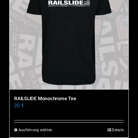
RAILSLIDE Monochrome Tee
20
€
Ausführung wählen
Details
Dieses