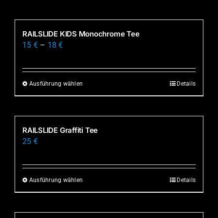
Produkt
weist
mehrere
RAILSLIDE KIDS Monochrome Tee
Varianten
15
€
–
18
€
auf.
Die
Optionen
Ausführung wählen
Details
Dieses
können
Produkt
auf
weist
der
mehrere
RAILSLIDE Graffiti Tee
Produktseite
Varianten
25
€
gewählt
auf.
werden
Die
Optionen
Ausführung wählen
Details
Dieses
können
Produkt
auf
weist
der