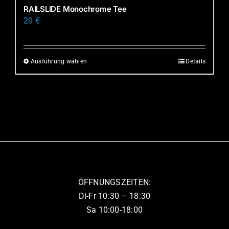
mehrere
RAILSLIDE Monochrome Tee
Produktseite
Varianten
20
€
gewählt
auf.
werden
Die
Optionen
Ausführung wählen
Details
Dieses
können
Produkt
auf
weist
der
mehrere
Produktseite
Varianten
gewählt
auf.
werden
Die
Optionen
können
ÖFFNUNGSZEITEN:
auf
Di-Fr 10:30 – 18:30
der
Sa 10:00-18:00
Produktseite
gewählt