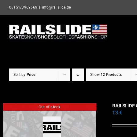
Skip
06151/3969669
|
info@railslide.de
to
content
Sort by
Price
Show
12 Products
RAILSLIDE
Out of stock
13
€