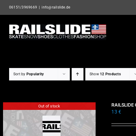
Skip
06151/3969669
|
info@railslide.de
to
content
Sort by
Popularity
Show
12 Products
RAILSLIDE
Out of stock
13
€