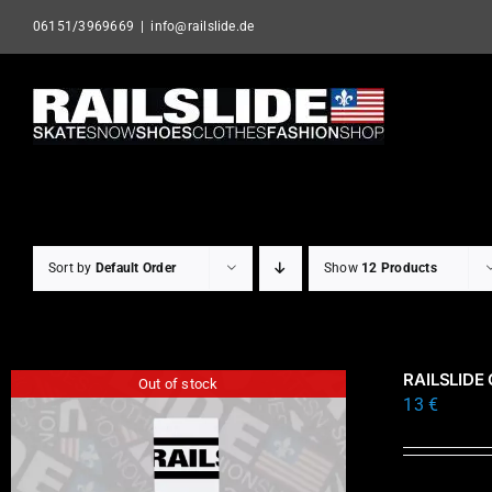
Skip
06151/3969669
|
info@railslide.de
to
content
Sort by
Default Order
Show
12 Products
RAILSLIDE
Out of stock
13
€