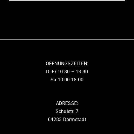
Produkt
der
weist
Produktseite
mehrere
gewählt
Varianten
werden
auf.
Die
Optionen
können
ÖFFNUNGSZEITEN:
auf
Di-Fr 10:30 – 18:30
der
Sa 10:00-18:00
Produktseite
gewählt
werden
ADRESSE:
Schulstr. 7
64283 Darmstadt