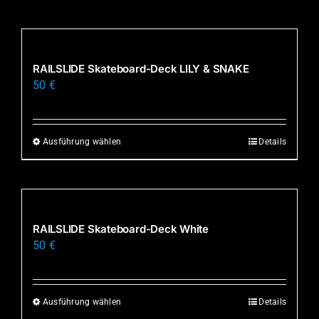
Produkt
weist
mehrere
Varianten
RAILSLIDE Skateboard-Deck LILY & SNAKE
auf.
50
€
Die
Optionen
können
Ausführung wählen
Details
Dieses
auf
Produkt
der
weist
Produktseite
mehrere
gewählt
Varianten
RAILSLIDE Skateboard-Deck White
werden
auf.
50
€
Die
Optionen
können
Ausführung wählen
Details
Dieses
auf