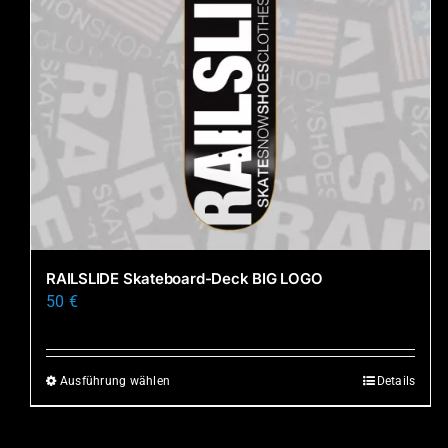
RAILSLIDE Skateboard-Deck BIG LOGO
50
€
Ausführung wählen
Details
Dieses
Produkt
weist