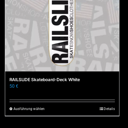
RAILSLIDE Skateboard-Deck White
50
€
Ausführung wählen
Details
Dieses
Produkt
weist