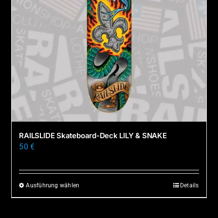
RAILSLIDE Skateboard-Deck LILY & SNAKE
50
€
Ausführung wählen
Details
Dieses
Produkt
weist