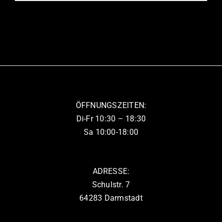
Produkt
der
weist
Produktseite
mehrere
gewählt
Varianten
werden
auf.
Die
Optionen
können
ÖFFNUNGSZEITEN:
auf
Di-Fr 10:30 – 18:30
der
Sa 10:00-18:00
Produktseite
gewählt
werden
ADRESSE:
Schulstr. 7
64283 Darmstadt