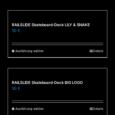
Produkt
weist
mehrere
Varianten
RAILSLIDE Skateboard-Deck LILY & SNAKE
auf.
50
€
Die
Optionen
können
Ausführung wählen
Details
Dieses
auf
Produkt
der
weist
Produktseite
mehrere
gewählt
Varianten
RAILSLIDE Skateboard-Deck BIG LOGO
werden
auf.
50
€
Die
Optionen
können
Ausführung wählen
Details
Dieses
auf