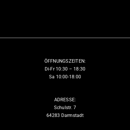
Produkt
weist
mehrere
Varianten
auf.
Die
Optionen
können
ÖFFNUNGSZEITEN:
auf
Di-Fr 10:30 – 18:30
der
Sa 10:00-18:00
Produktseite
gewählt
werden
ADRESSE:
Schulstr. 7
64283 Darmstadt