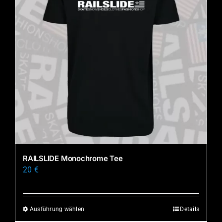
RAILSLIDE Monochrome Tee
20
€
Ausführung wählen
Details
Dieses