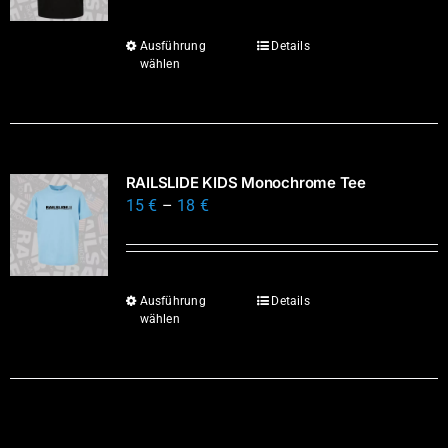
Ausführung
Details
Dieses
wählen
Produkt
weist
mehrere
Varianten
RAILSLIDE KIDS Monochrome Tee
auf.
15
€
–
18
€
Die
Optionen
können
auf
Ausführung
Details
Dieses
der
wählen
Produkt
Produktseite
weist
gewählt
mehrere
werden
Varianten
auf.