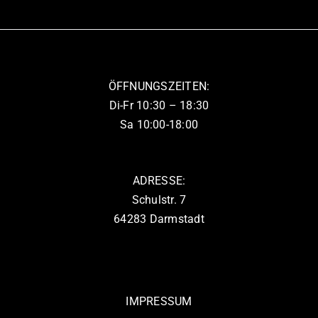
Die
Optionen
können
auf
ÖFFNUNGSZEITEN:
der
Di-Fr 10:30 – 18:30
Produktseite
Sa 10:00-18:00
gewählt
werden
ADRESSE:
Schulstr. 7
64283 Darmstadt
IMPRESSUM