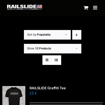
Skip
to
content
Sort by
Popularity
Show
12 Products
RAILSLIDE Graffiti Tee
25
€