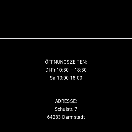
Produkt
weist
mehrere
Varianten
auf.
Die
Optionen
können
ÖFFNUNGSZEITEN:
auf
Di-Fr 10:30 – 18:30
der
Sa 10:00-18:00
Produktseite
gewählt
werden
ADRESSE:
Schulstr. 7
64283 Darmstadt