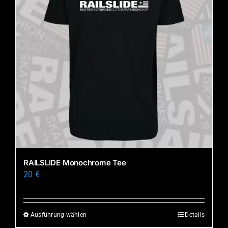
RAILSLIDE Monochrome Tee
20
€
Ausführung wählen
Details
Dieses