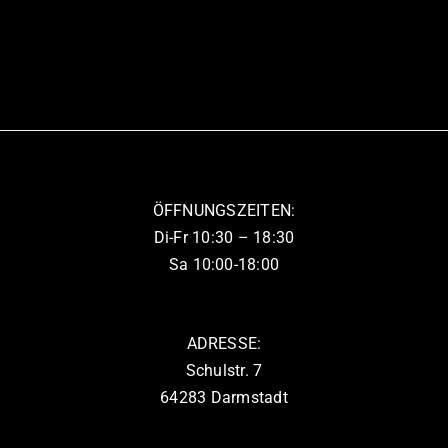
Produkt
weist
mehrere
Varianten
auf.
Die
Optionen
können
ÖFFNUNGSZEITEN:
auf
Di-Fr 10:30 – 18:30
der
Sa 10:00-18:00
Produktseite
gewählt
werden
ADRESSE:
Schulstr. 7
64283 Darmstadt