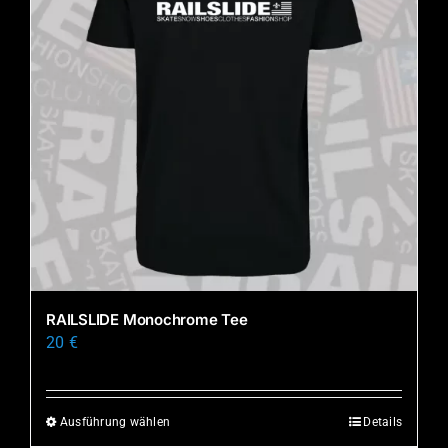
RAILSLIDE Monochrome Tee
20
€
Ausführung wählen
Details
Dieses