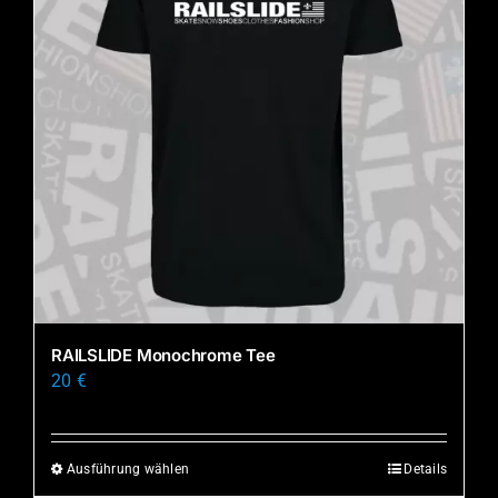
RAILSLIDE Monochrome Tee
20
€
Ausführung wählen
Details
Dieses