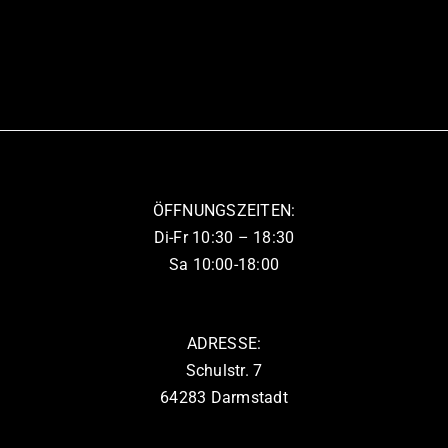
Produkt
weist
mehrere
Varianten
auf.
Die
Optionen
können
ÖFFNUNGSZEITEN:
auf
Di-Fr 10:30 – 18:30
der
Sa 10:00-18:00
Produktseite
gewählt
werden
ADRESSE:
Schulstr. 7
64283 Darmstadt