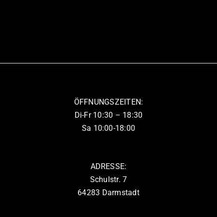
Produkt
weist
mehrere
Varianten
auf.
Die
Optionen
können
ÖFFNUNGSZEITEN:
auf
Di-Fr 10:30 – 18:30
der
Sa 10:00-18:00
Produktseite
gewählt
werden
ADRESSE:
Schulstr. 7
64283 Darmstadt