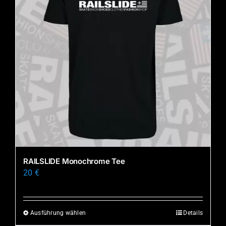
RAILSLIDE Monochrome Tee
20
€
Ausführung wählen
Details
Dieses