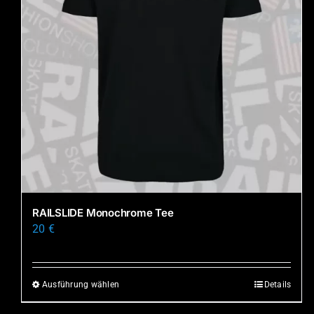
RAILSLIDE Monochrome Tee
20
€
Ausführung wählen
Details
Dieses
Produkt