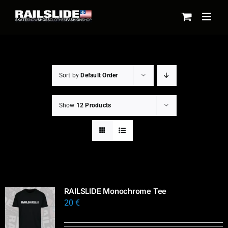
Skip
to
content
Sort by
Default Order
Show
12 Products
RAILSLIDE Monochrome Tee
20
€