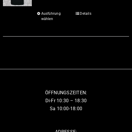
Ausführung
Details
Dieses
wählen
Produkt
weist
mehrere
Varianten
auf.
Die
Optionen
können
auf
ÖFFNUNGSZEITEN:
der
Di-Fr 10:30 – 18:30
Produktseite
Sa 10:00-18:00
gewählt
werden
ADRESSE: