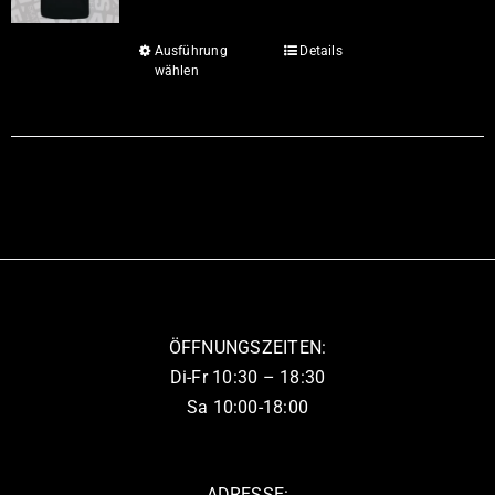
Ausführung
Details
Dieses
wählen
Produkt
weist
mehrere
Varianten
auf.
Die
Optionen
können
auf
ÖFFNUNGSZEITEN:
der
Di-Fr 10:30 – 18:30
Produktseite
Sa 10:00-18:00
gewählt
werden
ADRESSE: