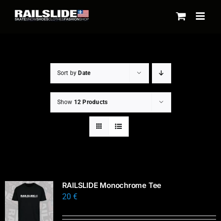
Skip
to
content
Sort by
Date
Show
12 Products
RAILSLIDE Monochrome Tee
20
€