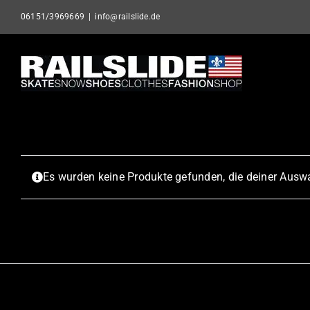
Skip
06151/3969669
|
info@railslide.de
to
content
Es wurden keine Produkte gefunden, die deiner Ausw